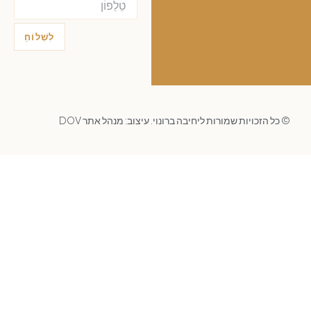
לִשְׁלוֹחַ
הזכויות שמורות ליחיבה ברונוי. עיצוב:
מנהל אתר DOV