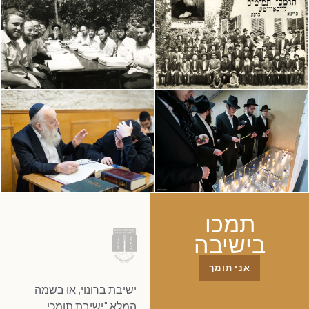
תמכו
בישיבה
אני תומך
ישיבת ברונוי, או בשמה
המלא "ישיבת תומכי