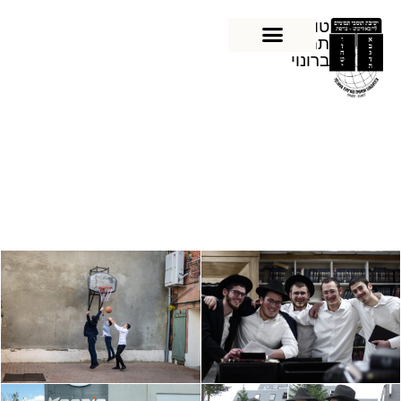
טומהיי
תמימים
ברונוי
תמונות